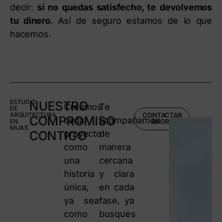
decir:
si no quedas satisfecho, te devolvemos
tu dinero
. Así de seguro estamos de lo que
hacemos.
ESTUDIO
NUESTRO
Creamos
Te
DE
ARQUITECTURA
CONTACTAR
COMPROMISO
cada
acompañamos
EN
AHORA
MIJAS
CONTIGO
proyecto
de
como
manera
una
cercana
historia
y clara
única,
en cada
ya sea
fase, ya
como
busques