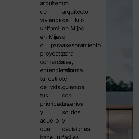
arquitecto
un
de
arquitecto
vivienda
de lujo
unifamiliar
en Mijas
en Mijas
o
o para
asesoramiento
proyectos
para
comerciales,
una
entendiendo
reforma,
tu estilo
te
de vida,
guiamos
tus
con
prioridades
criterios
y
sólidos
aquello
y
que
decisiones
hace tu
fáciles