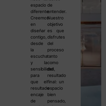
espacio
de
diferente.
entender.
Creemos
Nuestro
en
objetivo
diseñar
es que
contigo,
disfrutes
desde
del
la
proceso
escucha
tanto
y la
como
sensibilidad,
del
para
resultado
que el
final: un
resultado
espacio
encaje
bien
de
pensado,