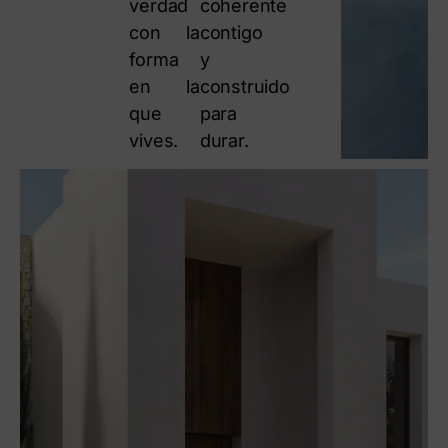
verdad
coherente
con la
contigo
forma
y
en la
construido
que
para
vives.
durar.