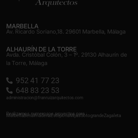
MARBELLA
Av. Ricardo Soriano,18. 29601 Marbella, Málaga
ALHAURÍN DE LA TORRE
Avda. Cristóbal Colón, 3 – 1º. 29130 Alhaurín de
la Torre, Málaga
952 41 77 23
648 83 23 53
administracion@franruizarquitectos.com
Realizamos numerosos proyectos para :
Marbella
Benalmádena
Estepona
Mijas
Sotogrande
Zagaleta