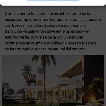
que contribuye a la identidad única de la residencia.
Otro elemento fundamental en este entorno es la
piscina completamente integrada en la zona ajardinada
con bordes nivelados al césped para crear una
transición visualmente suave entre la piscina y el
entorno verde, donde se opta por un enfoque
minimalista en cuanto a mobiliario y accesorios para
no interrumpir la sensación natural del entorno.