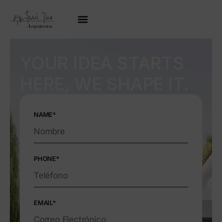
YOUR IDEA STARTS
HERE, WE SHAPE IT.
NAME*
PHONE*
EMAIL*