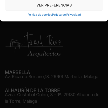
VER PREFERENCIAS
Política de cookies
Política de Privacidad
MARBELLA
Av. Ricardo Soriano,18. 29601 Marbella, Málaga
ALHAURÍN DE LA TORRE
Avda. Cristóbal Colón, 3 – 1º. 29130 Alhaurín de
la Torre, Málaga